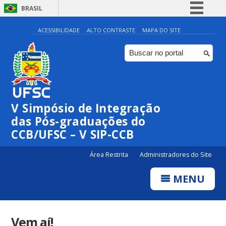
BRASIL
Simplifique!
ACESSIBILIDADE
ALTO CONTRASTE
MAPA DO SITE
Comunica BR
Participe
Acesso à informação
Legislação
V Simpósio de Integração
Canais
das Pós-graduações do
CCB/UFSC – V SIP-CCB
Área Restrita
Administradores do Site
MENU
Vem aí!